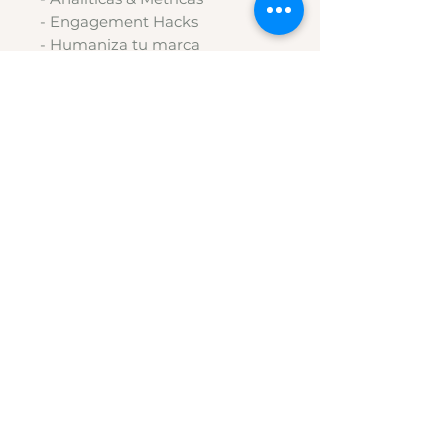
- Engagement Hacks
- Humaniza tu marca
@
thebrandtherap
y_
Shop
Company
ABOUT US
FIND US
MENTORSHIP
Contact Info
Hello@thebrandtherapy.com